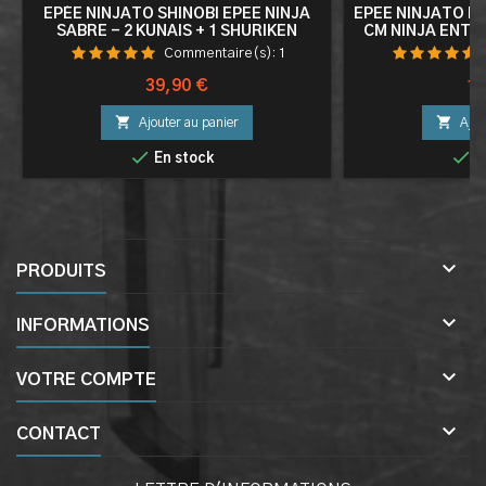
EPÉE NINJATO SHINOBI EPEE NINJA
EPEE NINJATO E
SABRE - 2 KUNAIS + 1 SHURIKEN
CM NINJA ENT
Commentaire(s):
1
Prix
Pri
39,90 €
19


Ajouter au panier
Ajou


En stock
E

PRODUITS

INFORMATIONS

VOTRE COMPTE

CONTACT