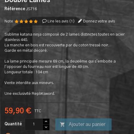
Double Lames
Référence
JS716
Note
Lire les avis (
1
)
Donnez votre avis
Sublime katana ninja composé de 2 lames distinctes toutes en acier
stainless 440.
La manche en bois est recouverte par du coton tressé noir.
Garde en métal décoré.
La lame principale mesure 69 cm, la deuxième qui s'emboite a
l'opposer du fourreau noir est longue de 49 cm.
Longueur totale : 104 cm
Vente interdite aux mineurs.
Une exclusivité RepliKsword.
59,90 €
TTC

Ajouter au panier
Quantité