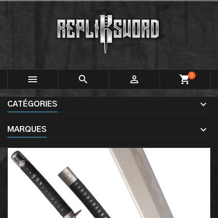
0



shopping_cart
CATÉGORIES
MARQUES