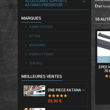
Référen
ACCESSOIRES SUPPORTS
KATANAS PRESENTOIR
État
Nouv
MARQUES
16 AUT
HARRY POTTER
KIT RAE
MASAHIRO
PERFECT POINT
TEN RYU
EPEE 
70
MEILLEURES VENTES
ONE PIECE KATANA ZORO RORONOA SHUSUI EPÉE SABRE ACIER
Prix
39,90 €