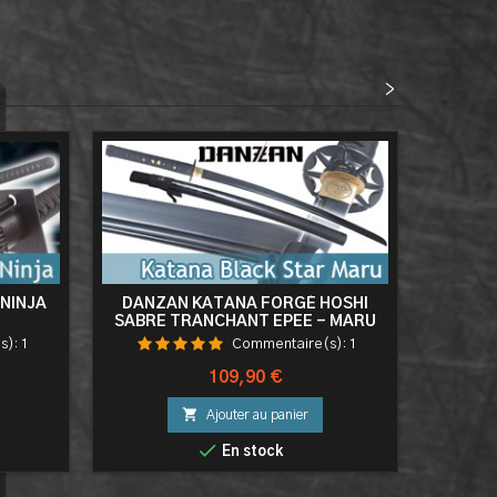
<
>
NINJA
DANZAN KATANA FORGÉ HOSHI
SABRE TRANCHANT EPEE - MARU
1045
s):
1
Commentaire(s):
1
Prix
109,90 €

Ajouter au panier

En stock