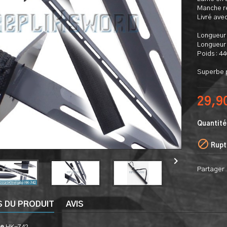
Manche re
Livré avec
Longueur 
Longueur 
Poids : 4
Superbe p
29,9
Quantité

Rupt

Partager
S DU PRODUIT
AVIS