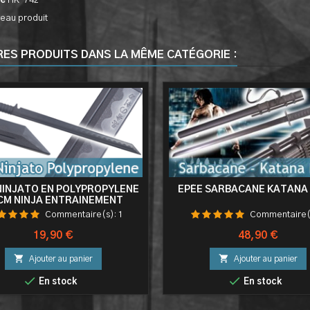
ce
HK-742
eau produit
RES PRODUITS DANS LA MÊME CATÉGORIE :
NINJATO EN POLYPROPYLENE
EPÉE SARBACANE KATANA 
 CM NINJA ENTRAINEMENT
COMBAT
Commentaire(s):
1
Commentaire(
Prix
Prix
19,90 €
48,90 €


Ajouter au panier
Ajouter au panier


En stock
En stock