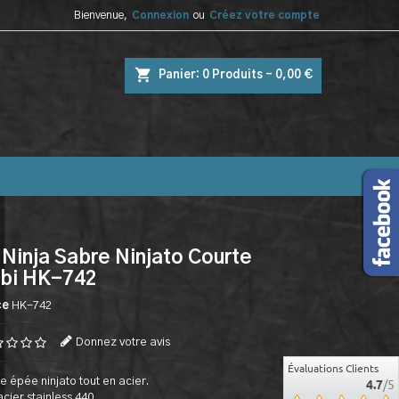
Bienvenue,
Connexion
ou
Créez votre compte
shopping_cart
Panier:
0
Produits - 0,00 €
Ninja Sabre Ninjato Courte
obi HK-742
ce
HK-742
Donnez votre avis
Évaluations Clients
e épée ninjato tout en acier.
4.7
/5
cier stainless 440.