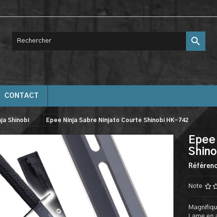

CONTACT
ja Shinobi
Epee Ninja Sabre Ninjato Courte Shinobi HK-742
Epee 
Shin
Référen
Note
Magnifiqu
Lame en a