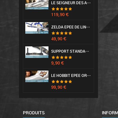
LE SEIGNEUR DES ANNEAUX EPÉE ANDURIL ARAGORN
Prix
119,90 €
ZELDA EPÉE DE LINK AVEC FOURREAU MASTER SWORD EPEE
Prix
49,90 €
SUPPORT STANDARD KATANA EPÉE
Prix
9,90 €
LE HOBBIT EPÉE ORCRIST EPÉE DE THORIN SABRE + PLAQUE MURALE EN BOIS
Prix
99,90 €
PRODUITS
INFOR