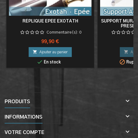
RÉPLIQUE EPÉE EXOTATH
SUPPORT MURAL
PRESEN
Commentaire(s):
0
Prix
Pr
99,90 €
9


Ajouter au panier
Ajou


En stock
Ruptu

PRODUITS

INFORMATIONS

VOTRE COMPTE