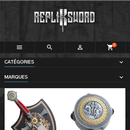
0



shopping_cart
CATÉGORIES
MARQUES