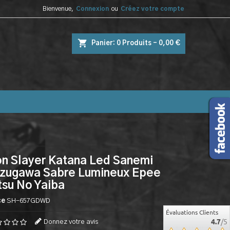
Bienvenue,
Connexion
ou
Créez votre compte
shopping_cart
Panier:
0
Produits - 0,00 €
n Slayer Katana Led Sanemi
azugawa Sabre Lumineux Epee
su No Yaiba
ce
SH-657GDWD
Évaluations Clients
4.7
/5
Donnez votre avis