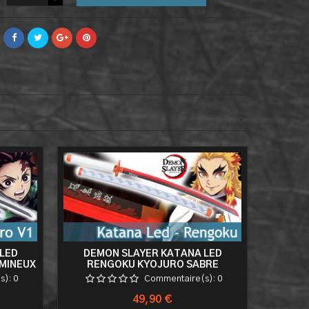
<
>
LED
DEMON SLAYER KATANA LED
MINEUX
RENGOKU KYOJURO SABRE
BA
LUMINEUX EPEE KIMETSU NO YAIBA
s):
0
Commentaire(s):
0
Prix
49,90 €