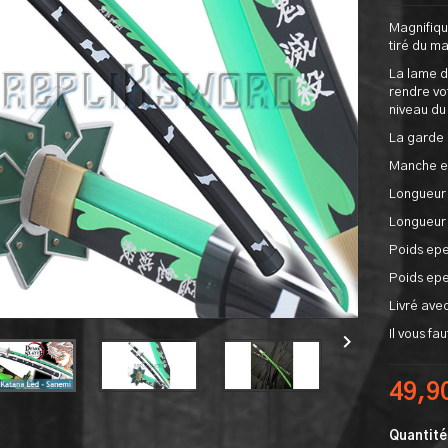
Magnifiqu
tiré du m
La lame d
rendre vo
niveau du
La garde 
Manche en
Longueur 
Longueur 
Poids epe
Poids epe
Livré ave
Il vous fa

49,9
Quantité