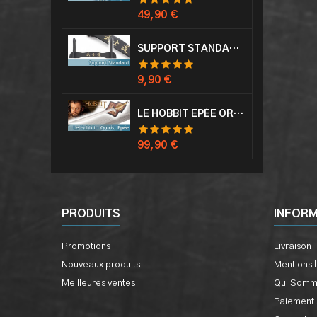
Prix
49,90 €
SUPPORT STANDARD KATANA EPÉE
Prix
9,90 €
LE HOBBIT EPÉE ORCRIST EPÉE DE THORIN SABRE + PLAQUE MURALE EN BOIS
Prix
99,90 €
PRODUITS
INFOR
Promotions
Livraison
Nouveaux produits
Mentions 
Meilleures ventes
Qui Somm
Paiement 