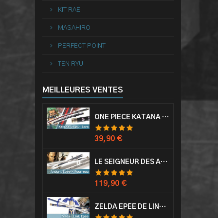
KIT RAE
MASAHIRO
PERFECT POINT
TEN RYU
MEILLEURES VENTES
ONE PIECE KATANA ZORO RORONOA SHUSUI EPÉE SABRE ACIER
Prix
39,90 €
LE SEIGNEUR DES ANNEAUX EPÉE ANDURIL ARAGORN
Prix
119,90 €
ZELDA EPÉE DE LINK AVEC FOURREAU MASTER SWORD EPEE