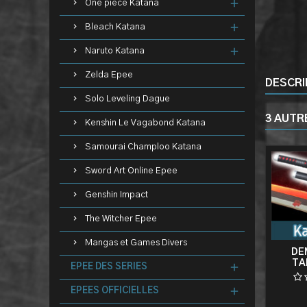
One piece Katana
Bleach Katana
Naruto Katana
Zelda Epee
DESCRI
Solo Leveling Dague
3 AUTR
Kenshin Le Vagabond Katana
Samourai Champloo Katana
Sword Art Online Epee
Genshin Impact
The Witcher Epee
Mangas et Games Divers
DE
TA
EPEE DES SERIES
LUMIN
EPEES OFFICIELLES