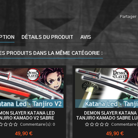
Partager
PTION
DÉTAILS DU PRODUIT
AVIS
ES PRODUITS DANS LA MÊME CATÉGORIE :
MON SLAYER KATANA LED
DEMON SLAYER KATANA 
NJIRO KAMADO V2 SABRE
TANJIRO KAMADO SABRE LU
EUX EPEE KIMETSU NO YAIBA
EPEE KIMETSU NO YAI
Commentaire(s):
0
Commentaire(
COSPLAY
Prix
Prix
49,90 €
49,90 €