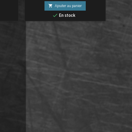

Ajouter au panier

En stock