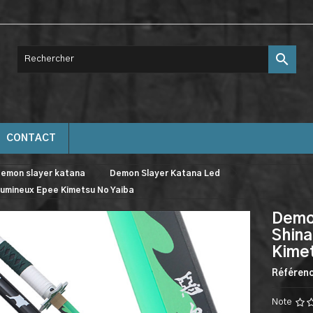

CONTACT
emon slayer katana
Demon Slayer Katana Led
umineux Epee Kimetsu No Yaiba
Demo
Shin
Kimet
Référen
Note