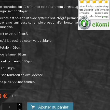
Très bon produit arrivé
Le site est clair et facile a
un site simple a utiliser ,
S
e reproduction du sabre en bois de Sanemi Shinazugawa
super bien protégé et
parcourir. Juste un petit
une livraison rapide (fort
b
anga Demon Slayer.
emballé
bemol concernant le
appreciable) , un article a
m
paiement: un petit code
la hauteur de mes
PLUS...
ecoré est bois peint avec systeme led intégré permettant de
QR pour payer par
attentes , sa description
tre lame lumineuse sur simple pression d'un bouton au
application serait cool
pourrai peut etre plus
(ou un paiement par
complete , une belle
 manche.
paypal). Mais c'est mineur,
finition merci pour cet
j'ai tout de même pu
article de qualite vous
est en ABS décoré.
commander et payer par
allez rendre une fille
virement
heureuse pour son
 ABS tressé de coton vert et blanc
anniversaire et une
cosplayeuse va en naitre j
totale : 102cm
en suis sur
de la lame : 69cm
e et fourreau : 540grs
e : 300grs
c son fourreau en ABS décoré.
ut 3 piles AAA non fournis.
0 €
TTC

Ajouter au panier