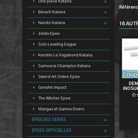
One piece Katana
Référen
Bleach Katana
Naruto Katana
16 AUT
Zelda Epee
Solo Leveling Dague
Kenshin Le Vagabond Katana
Samourai Champloo Katana
Sword Art Online Epee
DEM
Genshin Impact
INOSU
EPEE 
The Witcher Epee
Mangas et Games Divers
EPEE DES SERIES
EPEES OFFICIELLES