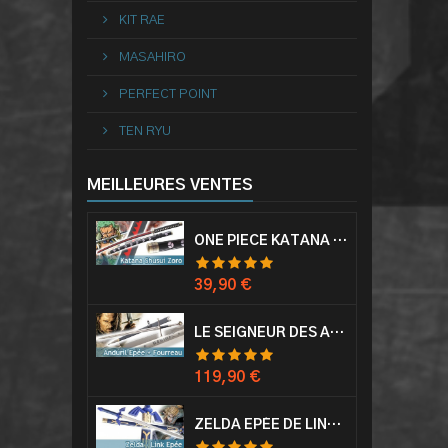
KIT RAE
MASAHIRO
PERFECT POINT
TEN RYU
MEILLEURES VENTES
ONE PIECE KATANA ZORO RORONOA SHUSUI EPÉE SABRE ACIER
Prix
39,90 €
LE SEIGNEUR DES ANNEAUX EPÉE ANDURIL ARAGORN
Prix
119,90 €
ZELDA EPÉE DE LINK AVEC FOURREAU MASTER SWORD EPEE