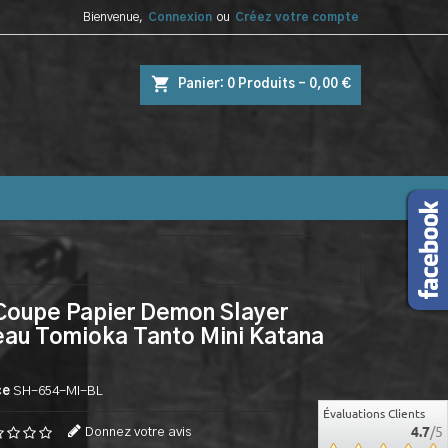
Bienvenue,
Connexion
ou
Créez votre compte
shopping_cart
Panier:
0
Produits - 0,00 €
Coupe Papier Demon Slayer
au Tomioka Tanto Mini Katana
ce
SH-654-MI-BL
Évaluations Clients
4.7
/5
Donnez votre avis