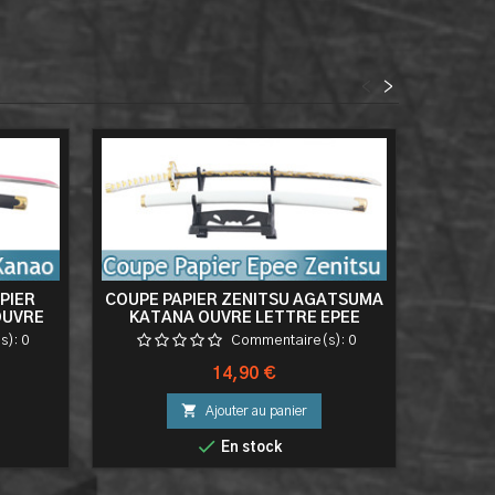
<
>
Neuf
PIER
COUPE PAPIER ZENITSU AGATSUMA
DEMO
OUVRE
KATANA OUVRE LETTRE EPEE
KATA
 YAIBA
SABRE + PRESENTOIR
OUVRE 
s):
0
Commentaire(s):
0
Prix
14,90 €

Ajouter au panier

En stock