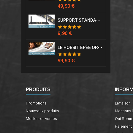
Prix
49,90 €
SUPPORT STANDARD KATANA EPÉE
Prix
9,90 €
LE HOBBIT EPÉE ORCRIST EPÉE DE THORIN SABRE + PLAQUE MURALE EN BOIS
Prix
99,90 €
PRODUITS
INFOR
Promotions
Livraison
Nouveaux produits
Mentions 
Meilleures ventes
Qui Somm
Paiement 