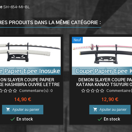
ce
SH-654-MI-BL
RES PRODUITS DANS LA MÊME CATÉGORIE :
Neuf
ON SLAYER COUPE PAPIER
DEMON SLAYER COUPE PA
KE HASHIBIRA OUVRE LETTRE
KATANA KANAO TSUYURI 
EN ACIER KIMETSU NO YAIBA
LETTRE SABRE KIMETSU NO
Commentaire(s):
0
Commentaire(
SABRE
EPEE
Prix
Prix
14,90 €
12,90 €


Ajouter au panier
Ajouter au panier


En stock
En stock