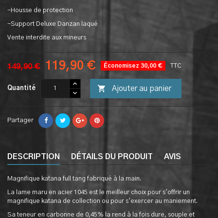
-Housse de protection
-Support Deluxe Danzan laqué
Vente interdite aux mineurs
119,90 €
149,90 €
Économisez 30,00 €
TTC

Ajouter au panier
Quantité
Partager
DESCRIPTION
DÉTAILS DU PRODUIT
AVIS
Magnifique katana full tang fabriqué à la main.
La lame maru en acier 1045 est le meilleur choix pour s'offrir un
magnifique katana de collection ou pour s'exercer au maniement.
Sa teneur en carbonne de 0,45% la rend à la fois dure, souple et