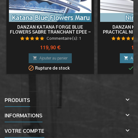
DANZAN KATANA FORGÉ BLUE
DANZAN KA
FLOWERS SABRE TRANCHANT EPEE -
PRACTICAL NIN
MARU 1045
EPEE ENTRAINE
Commentaire(s):
1
Prix
Pri
119,90 €
11


Ajouter au panier
Ajou


Rupture de stock
E

PRODUITS

INFORMATIONS

VOTRE COMPTE