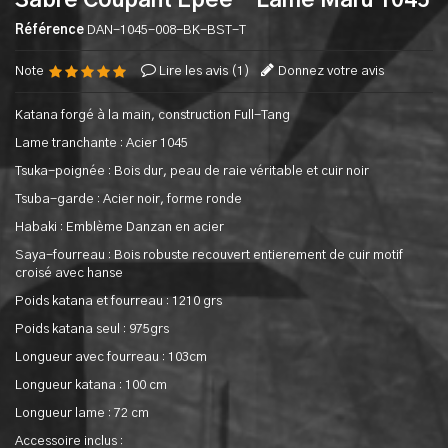
Sabre Coupant Epee - Lame Maru 1045
Référence
DAN-1045-008-BK-BST-T
Note
Lire les avis (
1
)
Donnez votre avis
Katana forgé à la main, construction Full-Tang
Lame tranchante : Acier 1045
Tsuka-poignée : Bois dur, peau de raie véritable et cuir noir
Tsuba-garde : Acier noir, forme ronde
Habaki : Emblème Danzan en acier
Saya-fourreau : Bois robuste recouvert entierement de cuir motif
croisé avec hanse
Poids katana et fourreau : 1210 grs
Poids katana seul : 975grs
Longueur avec fourreau : 103cm
Longueur katana : 100 cm
Longueur lame : 72 cm
Accessoire inclus :