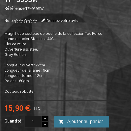
TF-959SW
Référence
TF-959SW
Note
Donnez votre avis
Magnifique couteau de poche de la collection Tac Force.
Lame en acier Stainless 440.
Clip ceinture.
Ouverture assistée.
Grey Edition.
Longueur ouvert : 22cm
Longueur de la lame : 9cm
Longueur fermé : 12cm
Poids : 160grs
Couteau robuste.
15,90 €
TTC

Ajouter au panier
Quantité