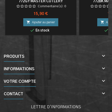
772GY MASTER CUTLERY
772BK MA
Commentaire(s):
0
Prix
Pri
15,90 €
15


Ajouter au panier
Ajou


En stock
E

PRODUITS

INFORMATIONS

VOTRE COMPTE

CONTACT
LETTRE D'INFORMATIONS