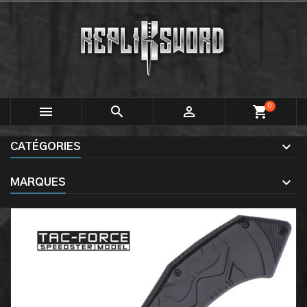
0



shopping_cart
CATÉGORIES
MARQUES