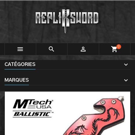
0



shopping_cart
CATÉGORIES
MARQUES