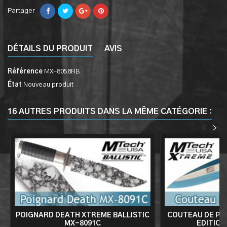
Partager
DÉTAILS DU PRODUIT
AVIS
Référence
MX-8058RB
État
Nouveau produit
16 AUTRES PRODUITS DANS LA MÊME CATÉGORIE :
<
>
POIGNARD DEATH XTREME BALLISTIC
COUTEAU DE POC
MX-8091C
EDITION