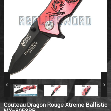


Couteau Dragon Rouge Xtreme Ballistic