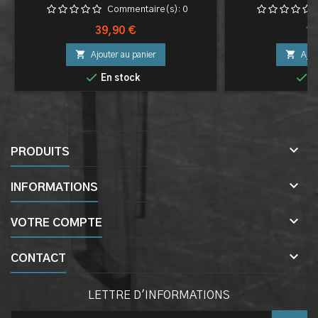
Commentaire(s):
0
Prix
Pri
39,90 €
19


Ajouter au panier
Ajou


En stock
E

PRODUITS

INFORMATIONS

VOTRE COMPTE

CONTACT
LETTRE D'INFORMATIONS