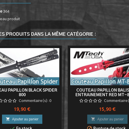
ce
364
eau produit
ES PRODUITS DANS LA MÊME CATÉGORIE :
AU PAPILLON BLACK SPIDER
COUTEAU PAPILLON BALI
800
ENTRAINEMENT RED MT-
Commentaire(s):
0
Commentaire(
Prix
Prix
19,90 €
15,90 €


Ajouter au panier
Ajouter au panier


En stock
Rupture de stock