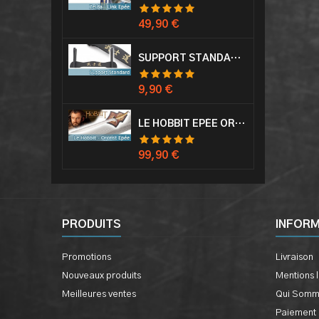
Prix
49,90 €
SUPPORT STANDARD KATANA EPÉE
Prix
9,90 €
LE HOBBIT EPÉE ORCRIST EPÉE DE THORIN SABRE + PLAQUE MURALE EN BOIS
Prix
99,90 €
PRODUITS
INFOR
Promotions
Livraison
Nouveaux produits
Mentions 
Meilleures ventes
Qui Somm
Paiement 