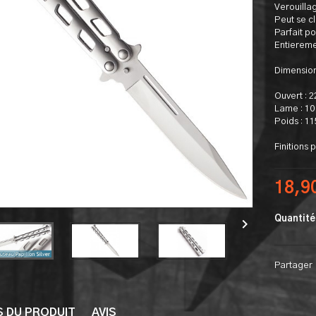
Verouilla
Peut se cl
Parfait po
Entieremen
Dimension
Ouvert : 
Lame : 10
Poids : 1
Finitions 
18,9
Quantité

Partager
S DU PRODUIT
AVIS