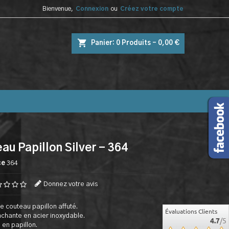
Bienvenue,
Connexion
ou
Créez votre compte
shopping_cart
Panier:
0
Produits - 0,00 €
au Papillon Silver - 364
ce
364
Donnez votre avis
e couteau papillon affuté.
Évaluations Clients
chante en acier inoxydable.
4.7
/5
 en papillon.