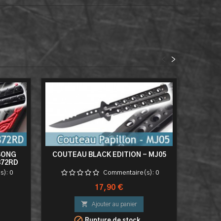
<
>
SONG
COUTEAU BLACK EDITION - MJ05
COUTEA
872RD
A
s):
0
Commentaire(s):
0
Prix
17,90 €

Ajouter au panier

Rupture de stock