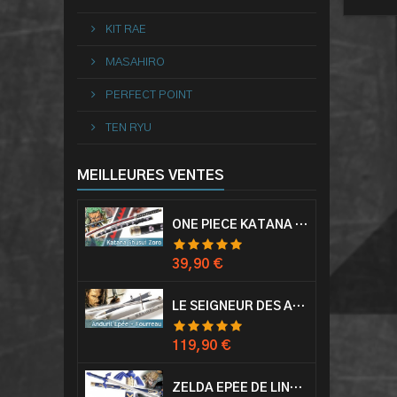
KIT RAE
MASAHIRO
PERFECT POINT
TEN RYU
MEILLEURES VENTES
ONE PIECE KATANA ZORO RORONOA SHUSUI EPÉE SABRE ACIER
Prix
39,90 €
LE SEIGNEUR DES ANNEAUX EPÉE ANDURIL ARAGORN
Prix
119,90 €
ZELDA EPÉE DE LINK AVEC FOURREAU MASTER SWORD EPEE