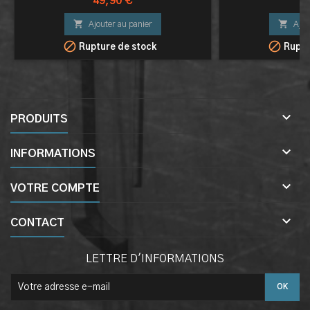
Prix
Pri
49,90 €
16


Ajouter au panier
Ajou


Rupture de stock
Ruptu

PRODUITS

INFORMATIONS

VOTRE COMPTE

CONTACT
LETTRE D'INFORMATIONS