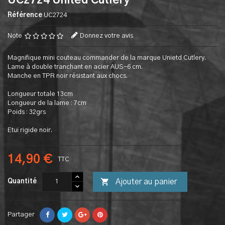
UC2724 United Cutlery
Référence
UC2724
Note
Donnez votre avis
Magnifique mini couteau commander de la marque Unietd Cutlery.
Lame à double tranchant en acier AUS-6 cm.
Manche en TPR noir résistant aux chocs.
Longueur totale 13cm
Longueur de la lame : 7cm
Poids : 32grs
Etui rigide noir.
14,90 €
TTC

Ajouter au panier
Quantité
Partager