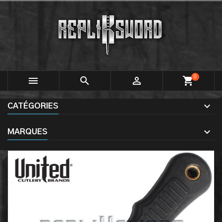
0



shopping_cart
CATÉGORIES
MARQUES