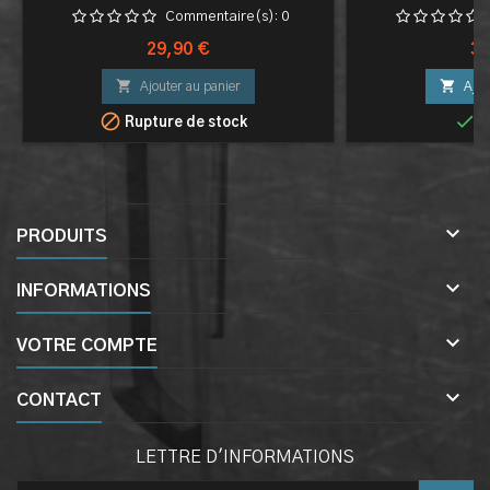
Commentaire(s):
0
Prix
Pri
29,90 €
32


Ajouter au panier
Ajou


Rupture de stock
E

PRODUITS

INFORMATIONS

VOTRE COMPTE

CONTACT
LETTRE D'INFORMATIONS