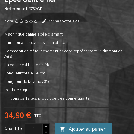
Epee Gentlemen
Référence
H9752GD
Note
Donnez votre avis
Magnifique canne épée diamant.
Lame en acier stainless non affûtée.
Pommeau en métal richement décoré représentant un diamant en
ABS.
La canne est tout en métal.
Longueur totale : 94cm
Longueur de la lame : 31cm
Poids : 570grs
Finitions parfaites, produit de tres bonne qualité.
34,90 €
TTC

Ajouter au panier
Quantité