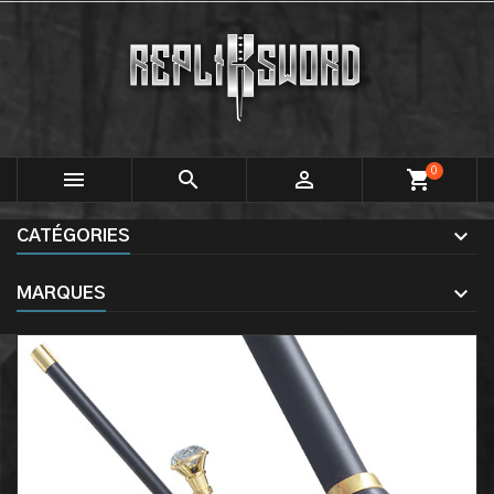
0



shopping_cart
CATÉGORIES
MARQUES