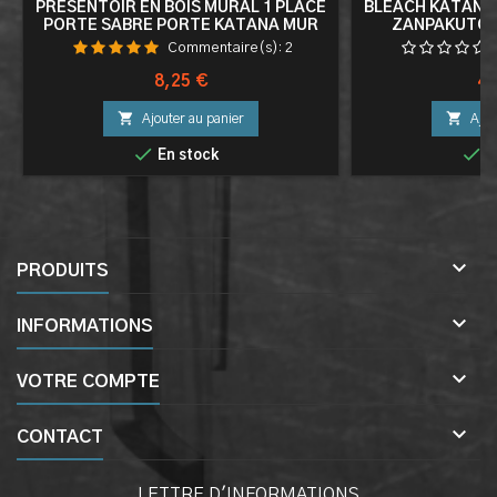
PRESENTOIR EN BOIS MURAL 1 PLACE
BLEACH KATANA 
PORTE SABRE PORTE KATANA MUR
ZANPAKUTO 
CO
Commentaire(s):
2
Prix
Pri
8,25 €
49


Ajouter au panier
Ajou


En stock
E

PRODUITS

INFORMATIONS

VOTRE COMPTE

CONTACT
LETTRE D'INFORMATIONS