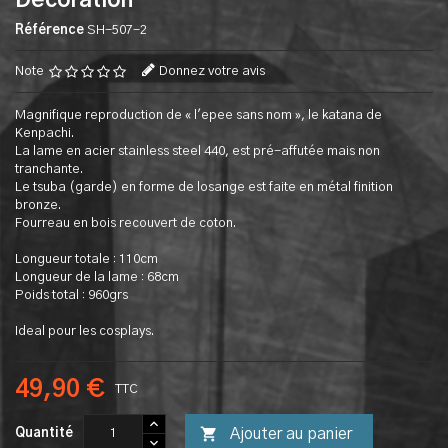
Decoration
Référence
SH-507-2
Note
Donnez votre avis
Magnifique reproduction de « l'epee sans nom », le katana de
Kenpachi.
La lame en acier stainless steel 440, est pré-affutée mais non
tranchante.
Le tsuba (garde) en forme de losange est faite en métal finition
bronze.
Fourreau en bois recouvert de coton.
Longueur totale : 110cm
Longueur de la lame : 68cm
Poids total : 960grs
Ideal pour les cosplays.
49,90 €
TTC

Ajouter au panier
Quantité