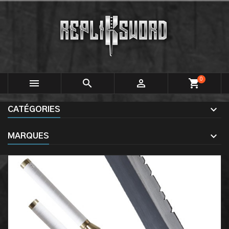
0



shopping_cart
CATÉGORIES
MARQUES