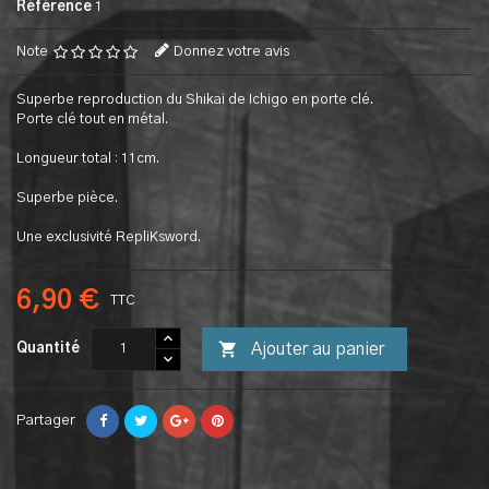
Référence
1
Note
Donnez votre avis
Superbe reproduction du Shikai de Ichigo en porte clé.
Porte clé tout en métal.
Longueur total : 11cm.
Superbe pièce.
Une exclusivité RepliKsword.
6,90 €
TTC

Ajouter au panier
Quantité
Partager