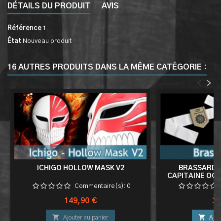
DÉTAILS DU PRODUIT
AVIS
Référence
1
État
Nouveau produit
16 AUTRES PRODUITS DANS LA MÊME CATÉGORIE :
<
>
ICHIGO HOLLOW MASK V2
BRASSARD 3
CAPITAINE OOTO
Commentaire(s):
0
Prix
Pri
149,90 €
39


Ajouter au panier
Ajou