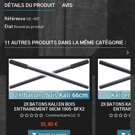
DÉTAILS DU PRODUIT
AVIS
Référence
SE-607
État
Nouveau produit
11 AUTRES PRODUITS DANS LA MÊME CATÉGORIE :
<
>
2X BATONS KALI EN BOIS
2X BATONS KAL
ENTRAINEMENT 66CM 1905-BFX2
ENTRAINE
Commentaire(s):
0
Prix
Pri
35,90 €
29


Ajouter au panier
Ajou