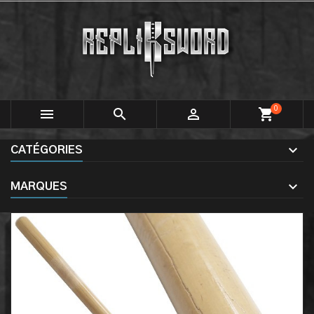
0



shopping_cart
CATÉGORIES
MARQUES