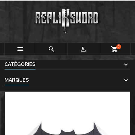
0



shopping_cart
CATÉGORIES
MARQUES