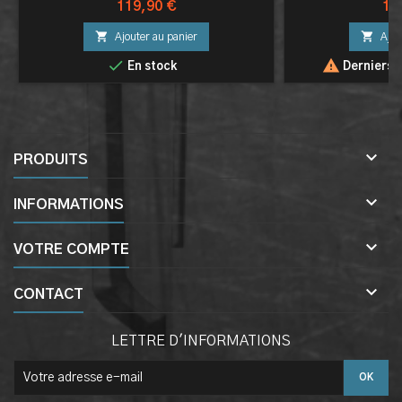
Prix
Pri
119,90 €
17


Ajouter au panier
Ajou


En stock
Derniers a

PRODUITS

INFORMATIONS

VOTRE COMPTE

CONTACT
LETTRE D'INFORMATIONS