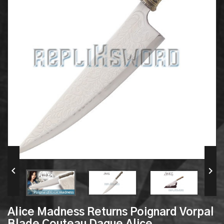


Alice Madness Returns Poignard Vorpal