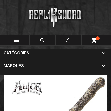
0



shopping_cart
CATÉGORIES
MARQUES