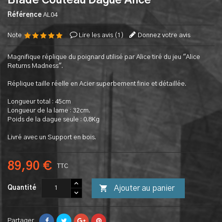
Blade Couteau Dague Alice
Référence
AL04
Note
Lire les avis (
1
)
Donnez votre avis
Magnifique réplique du poignard utilisé par Alice tiré du jeu "Alice
Returns Madness".
Réplique taille réelle en Acier superbement finie et détaillée.
Longueur total : 45cm
Longueur de la lame : 32cm.
Poids de la dague seule : 0.8Kg
Livré avec un Support en bois.
89,90 €
TTC

Ajouter au panier
Quantité
Partager