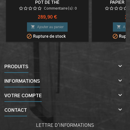
POT DE THÉ
PAPIER O
Commentaire(s):
0
Prix
Pri
289,90 €
24


Ajouter au panier
Ajou


Rupture de stock
Ruptu

PRODUITS

INFORMATIONS

VOTRE COMPTE

CONTACT
LETTRE D'INFORMATIONS