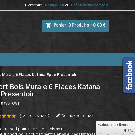
Bienvenue,
Connexion
ou
Créez votre compte
shopping_cart
Panier:
0
Produits - 0,00 €
s Murale 6 Places Katana Epee Presentoir
rt Bois Murale 6 Places Katana
Presentoir
ce
WS-6WT
Lire les avis (
1
)
Donnez votre avis
Évaluations Clients
e support pour katana, en bois noir.
4.7
/5
e support, vous pourrez mettre en valeur vos katanas.