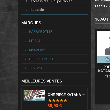
Référen
Accessoires - Coupe Papier
État
Nouv
Boussole
16 AUT
MARQUES
HARRY POTTER
KIT RAE
MASAHIRO
PERFECT POINT
PRE
TEN RYU
KATAN
MEILLEURES VENTES
ONE PIECE KATANA ZORO RORONOA SHUSUI EPÉE SABRE ACIER
Prix
39,90 €