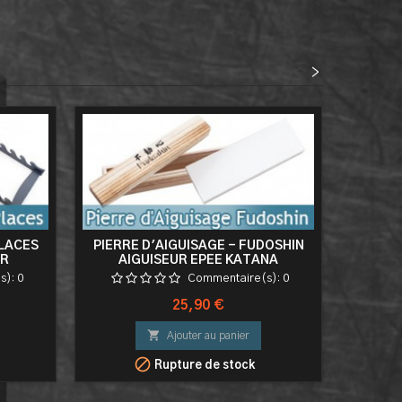
<
>
PLACES
PIERRE D'AIGUISAGE - FUDOSHIN
HOUS
IR
AIGUISEUR EPEE KATANA
s):
0
Commentaire(s):
0
Prix
25,90 €

Ajouter au panier

Rupture de stock