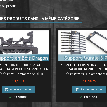
ce
WS-6WT
eau produit
RES PRODUITS DANS LA MÊME CATÉGORIE :
SENTOIR DELUXE 1 PLACE
SUPPORT BOIS MURALE 8 
A DRAGON DUO SUPPORT EN
SAMOURAI PRESENTO
BOIS EPEE
Commentaire(s):
0
Commentaire(
Prix
Prix
39,90 €
34,90 €


Ajouter au panier
Ajouter au panier


En stock
En stock