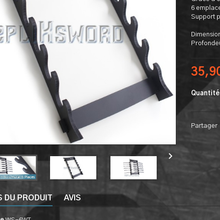
6 emplac
Support p
Dimension
Profondeu
35,9
Quantité
Partager

S DU PRODUIT
AVIS