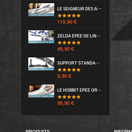
LE SEIGNEUR DES ANNEAUX EPÉE ANDURIL ARAGORN
Prix
119,90 €
ZELDA EPÉE DE LINK AVEC FOURREAU MASTER SWORD EPEE
Prix
49,90 €
SUPPORT STANDARD KATANA EPÉE
Prix
9,90 €
LE HOBBIT EPÉE ORCRIST EPÉE DE THORIN SABRE + PLAQUE MURALE EN BOIS
Prix
99,90 €