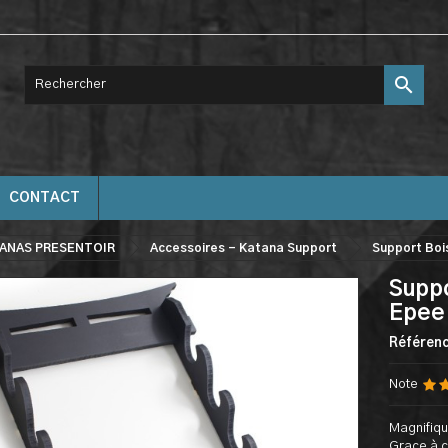

CONTACT
ANAS PRESENTOIR
Accessoires - Katana Support
Support Boi
Suppo
Epee 
Référen
Note
Magnifiqu
Grace à c