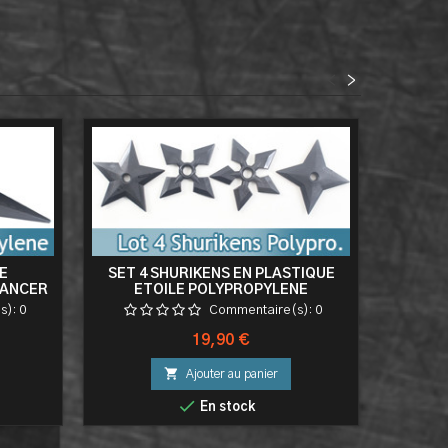
<
>
E
SET 4 SHURIKENS EN PLASTIQUE
EPEE N
LANCER
ETOILE POLYPROPYLENE
70 
ENTRAINEMENT - KN-411-PP
s):
0
Commentaire(s):
0
Prix
19,90 €

Ajouter au panier

En stock