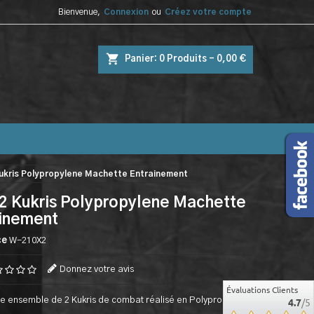
Bienvenue,
Connexion
ou
Créez votre compte
shopping_cart
Panier:
0
Produits - 0,00 €
Kukris Polypropylene Machette Entrainement
2 Kukris Polypropylene Machette
ainement
ce
W-210X2
Donnez votre avis
Évaluations Clients
e ensemble de 2 Kukris de combat réalisé en Polypropylene.
4.7
/5