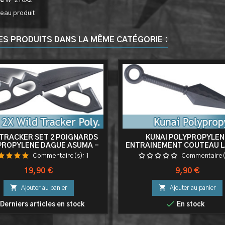
ce
W-210X2
eau produit
ES PRODUITS DANS LA MÊME CATÉGORIE :
 TRACKER SET 2 POIGNARDS
KUNAI POLYPROPYLEN
PROPYLENE DAGUE ASUMA -
ENTRAINEMENT COUTEAU 
KN-404-PPX2
Commentaire(s):
1
Commentaire(
Prix
Prix
19,90 €
9,90 €


Ajouter au panier
Ajouter au panier

Derniers articles en stock
En stock