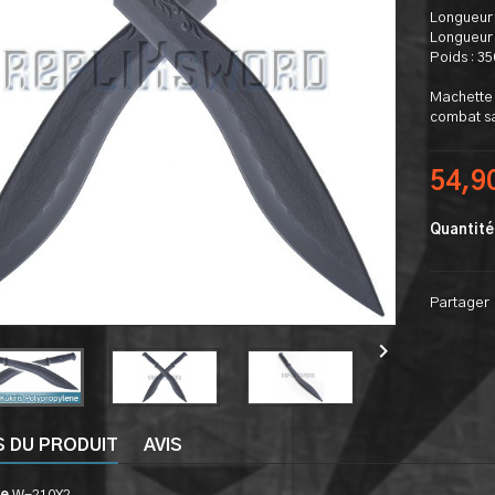
Longueur 
Longueur 
Poids : 3
Machette 
combat sa
54,9
Quantité
Partager

S DU PRODUIT
AVIS