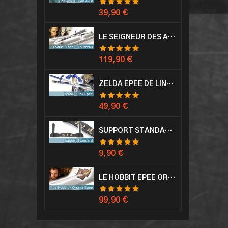
Prix
39,90 €
LE SEIGNEUR DES ANNEAUX EPÉE ANDURIL ARAGORN
Prix
119,90 €
ZELDA EPÉE DE LINK AVEC FOURREAU MASTER SWORD EPEE
Prix
49,90 €
SUPPORT STANDARD KATANA EPÉE
Prix
9,90 €
LE HOBBIT EPÉE ORCRIST EPÉE DE THORIN SABRE + PLAQUE MURALE EN BOIS
Prix
99,90 €