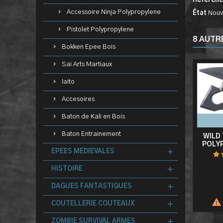
Référen
Accessoire Ninja Polypropylene
État
Nouv
Pistolet Polypropylene
8 AUTR
Bokken Epee Bois
Sai Arts Martiaux
Iaito
Accesoires
Baton de Kali en Bois
Baton Entrainement
WILD
POLY
EPEES MEDIEVALES
HISTOIRE
DAGUES FANTASTIQUES

COUTELLERIE COUTEAUX
ZOMBIE SURVIVAL ARMES