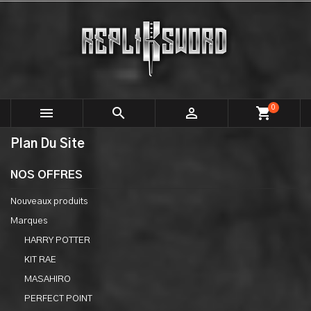
0



shopping_cart
Plan Du Site
NOS OFFRES
Nouveaux produits
Marques
HARRY POTTER
KIT RAE
MASAHIRO
PERFECT POINT