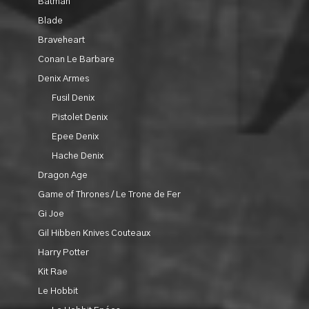
Batman
Blade
Braveheart
Conan Le Barbare
Denix Armes
Fusil Denix
Pistolet Denix
Epee Denix
Hache Denix
Dragon Age
Game of Thrones / Le Trone de Fer
Gi Joe
Gil Hibben Knives Couteaux
Harry Potter
Kit Rae
Le Hobbit