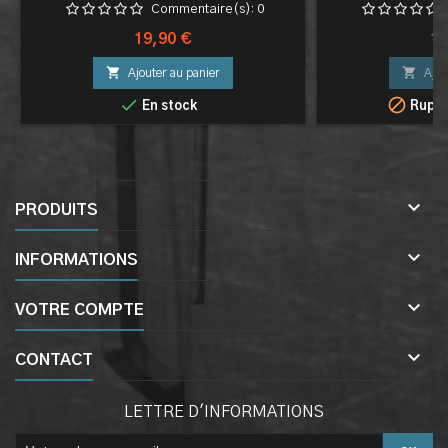
Commentaire(s):
0
Prix
Pri
19,90 €
19


Ajouter au panier
Ajou


En stock
Ruptu

PRODUITS

INFORMATIONS

VOTRE COMPTE

CONTACT
LETTRE D'INFORMATIONS