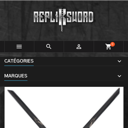
0



shopping_cart
CATÉGORIES
MARQUES